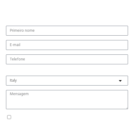
Solicite mais informações
País de origem
Li as informações de privacidade e autorizo ​​o tratamento dos dados
pessoais, para a gestão do pedido, nos termos dos artigos. 13 e 14 do RGPD*