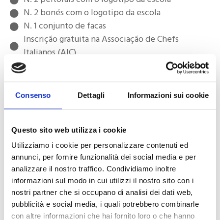
N. 2 bonés com o logotipo da escola
N. 1 conjunto de facas
Inscrição gratuita na Associação de Chefs
Italianos (AIC)
Inscrição gratuita na Federação Internacional de
Pastelaria, Sorvete e Chocolate (FIP)
Acesso à Biblioteca Culinária
Consenso
Dettagli
Informazioni sui cookie
1000 horas de estágio
tripla CERTIFICAÇÃO COM
QUALIFICAÇÃO EMITIDA PELA
Questo sito web utilizza i cookie
ITALIAN CHEF ASSOCIATION
Utilizziamo i cookie per personalizzare contenuti ed
Todos os egressos também são
annunci, per fornire funzionalità dei social media e per
analizzare il nostro traffico. Condividiamo inoltre
inscritos gratuitamente e ex
informazioni sul modo in cui utilizzi il nostro sito con i
officio em associações setoriais
nostri partner che si occupano di analisi dei dati web,
para aproveitar as oportunidades
pubblicità e social media, i quali potrebbero combinarle
con altre informazioni che hai fornito loro o che hanno